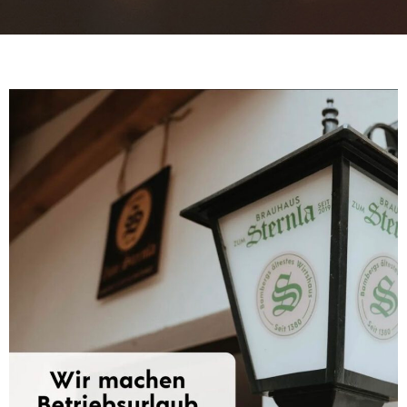
T
U
E
L
L
E
S
B
I