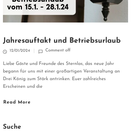
E
R
W
Jahresauftakt und Betriebsurlaub
E
Comment off
12/01/2024
L
Liebe Gäste und Freunde des Sternlas, das neue Jahr
begann für uns mit einer großartigen Veranstaltung an
T
Drei König zum Stärk antrinken. Euer zahlreiches
Erscheinen und die
Ü
Read More
B
E
Suche