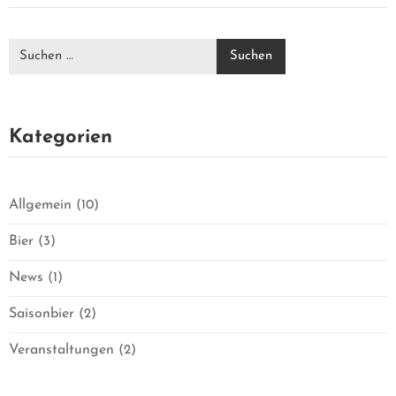
R
U
N
Kategorien
S
M
Allgemein
(10)
Bier
E
(3)
News
(1)
R
Saisonbier
(2)
C
Veranstaltungen
(2)