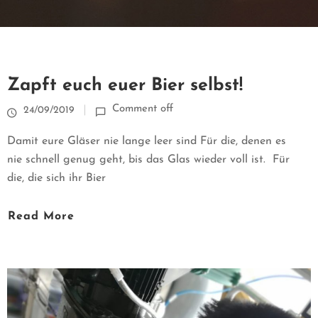
T
U
E
Zapft euch euer Bier selbst!
L
Comment off
24/09/2019
L
Damit eure Gläser nie lange leer sind Für die, denen es
nie schnell genug geht, bis das Glas wieder voll ist. Für
E
die, die sich ihr Bier
S
Read More
B
I