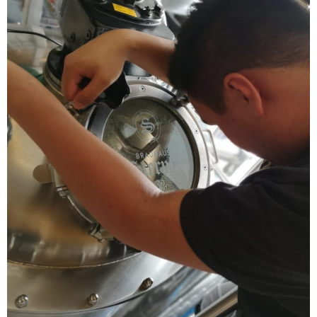
E
R
W
E
L
T
Ü
B
E