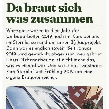
T
Da braut sich
U
was zusammen
E
Wortspiele waren in dem Jahr der
L
Umbauarbeiten 2019 hoch im Kurs bei uns
im Sternla, so rund um unser B(r)auprojekt.
L
Dann war es endlich soweit: Seit Januar
2019 wird gewerkelt, abgerissen, neu gebaut.
E
Unser Nebengebäude ist nicht mehr das,
was es einmal war. Und so ist das „Gasthaus
S
zum Sternla“ seit Frühling 2019 um eine
eigene Brauerei reicher.
B
I