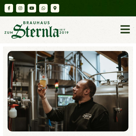
K
A
R
T
E
A
K