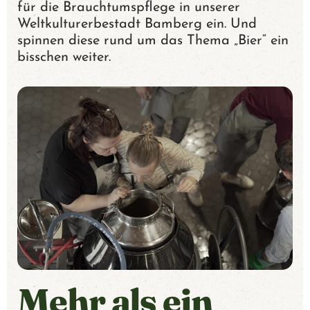
für die Brauchtumspflege in unserer
R
Weltkulturerbestadt Bamberg ein. Und
spinnen diese rund um das Thema „Bier“ ein
U
bisschen weiter.
N
S
M
E
R
C
Mehr als ein