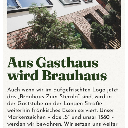
E
R
W
E
Aus Gasthaus
L
wird Brauhaus
T
Ü
Auch wenn wir im aufgefrischten Logo jetzt
das „Brauhaus Zum Sternla“ sind, wird in
B
der Gaststube an der Langen Straße
weiterhin fränkisches Essen serviert. Unser
E
Markenzeichen – das „S“ und unser 1380 –
werden wir bewahren. Wir setzen uns weiter