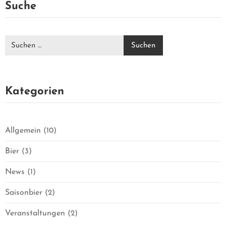
E
Suche
R
W
E
Kategorien
L
T
Allgemein
(10)
Bier
(3)
Ü
News
(1)
B
Saisonbier
(2)
E
Veranstaltungen
(2)