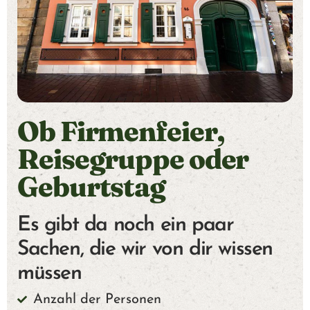
T
U
E
L
Ob Firmenfeier,
L
Reisegruppe oder
E
Geburtstag
S
Es gibt da noch ein paar
B
Sachen, die wir von dir wissen
müssen
I
Anzahl der Personen