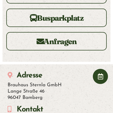
R
Busparkplatz
U
N
Anfragen
S
M
E
Adresse
R
Brauhaus Sternla GmbH
Lange Straße 46
C
96047 Bamberg
Kontakt