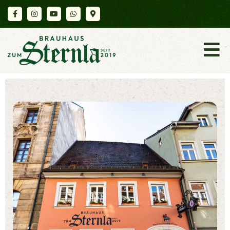
K
A
R
T
E
A
K