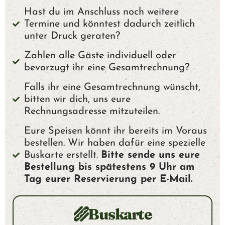
E
Hast du im Anschluss noch weitere
R
Termine und könntest dadurch zeitlich
unter Druck geraten?
W
Zahlen alle Gäste individuell oder
bevorzugt ihr eine Gesamtrechnung?
E
Falls ihr eine Gesamtrechnung wünscht,
L
bitten wir dich, uns eure
Rechnungsadresse mitzuteilen.
T
Eure Speisen könnt ihr bereits im Voraus
bestellen. Wir haben dafür eine spezielle
Buskarte erstellt.
Bitte sende uns eure
Ü
Bestellung bis spätestens 9 Uhr am
Tag eurer Reservierung per E-Mail.
B
E
Buskarte