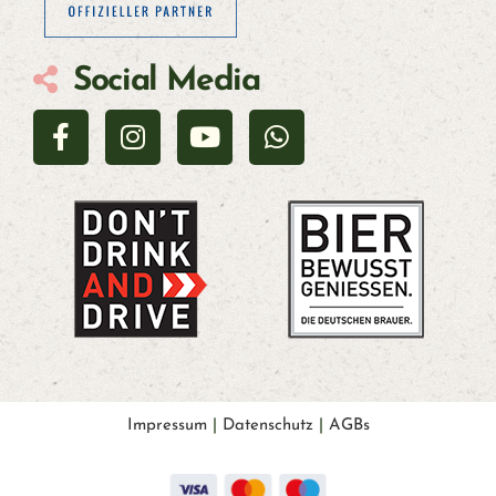
R
U
Social Media
N
S
M
E
R
C
Impressum
|
Datenschutz
|
AGBs