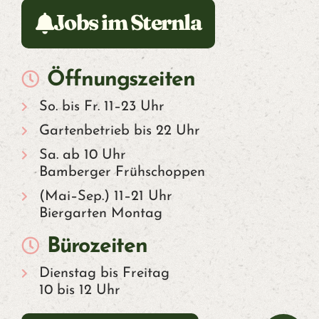
T
Jobs im Sternla
U
E
Öffnungszeiten
L
So. bis Fr. 11–23 Uhr
L
Gartenbetrieb bis 22 Uhr
Sa. ab 10 Uhr
E
Bamberger Frühschoppen
(Mai–Sep.) 11–21 Uhr
S
Biergarten Montag
Bürozeiten
B
Dienstag bis Freitag
I
10 bis 12 Uhr