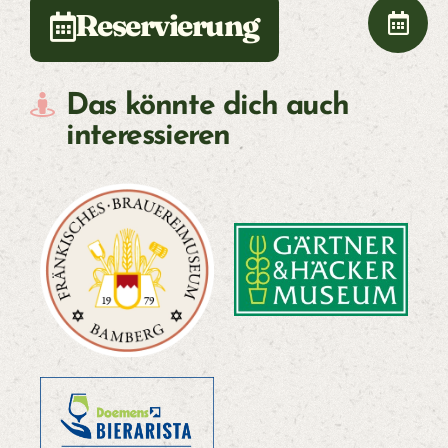
E
Reservierung
R
W
Das könnte dich auch
interessieren
E
L
T
Ü
B
E