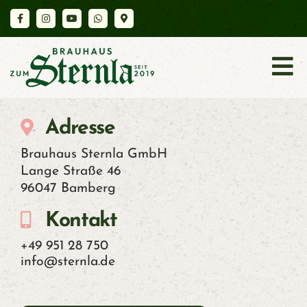
K
A
R
Adresse
T
Brauhaus Sternla GmbH
Lange Straße 46
E
96047 Bamberg
Kontakt
A
+49 951 28 750
K
info@sternla.de